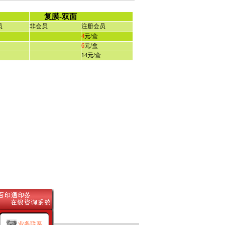
复膜
-
双面
员
非会员
注册会员
4
元
/
盒
6
元
/
盒
14
元
/
盒
业务联系