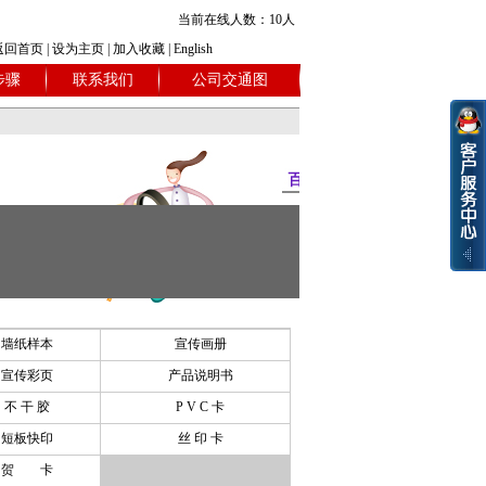
当前在线人数：10人
返回首页
|
设为主页
|
加入收藏
|
English
步骤
联系我们
公司交通图
墙纸样本
宣传画册
宣传彩页
产品说明书
不 干 胶
P V C 卡
短板快印
丝 印 卡
贺 卡