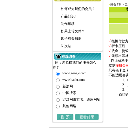
●
彩色卡片（名
如何成为我们的会员？
产品知识!
制作须求
如果上传文件？
IC卡有关知识
√
根据付款方
N 次贴
√
折卡压线、
√
烫金、烫银
√
无须出菲林
以上价格不
问：您觉得我们的服务怎么
立刻
注册会
样？
只有银卡金
www.google.com
不能适用会
www.baidu.com
1、帐户内
2、文件已
新浪网
3、只是普
中国搜索
（百印通在线
3721网络实名、通用网址
其他网络