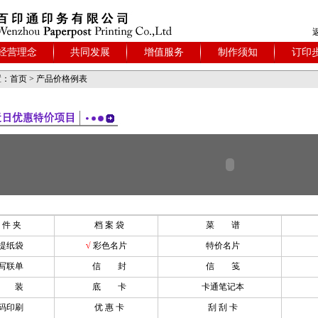
经营理念
共同发展
增值服务
制作须知
订印
：首页 > 产品价格例表
 件 夹
档 案 袋
菜 谱
提纸袋
√
彩色名片
特价名片
写联单
信 封
信 笺
包 装
底 卡
卡通笔记本
码印刷
优 惠 卡
刮 刮 卡