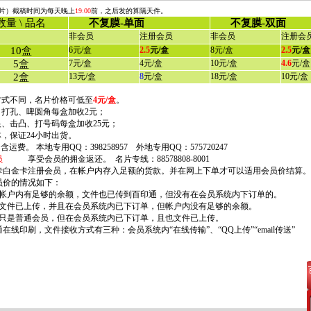
片）截稿时间为每天晚上
19:00
前，之后发的算隔天件。
数量 \ 品名
不复膜-单面
不复膜-双面
非会员
注册会员
非会员
注册会
10盒
6
元
/
盒
2.5
元
/
盒
8
元
/
盒
2.5
元
/
盒
5盒
7
元
/
盒
4
元
/
盒
10
元
/
盒
4.6
元
/
盒
2盒
13
元
/
盒
8
元
/
盒
18元/盒
10
元
/
盒
式不同，名片价格可低至
4元/盒
。
打孔、啤圆角每盒加收2元；
、击凸、打号码每盒加收25元；
，保证24小时出货。
含运费。 本地专用QQ：
398258957
外地专用QQ：
575720247
员
享受会员的拥金返还。 名片专线：88578808-8001
卡白金卡注册会员，在帐户内存入足额的货款。并在网上下单才可以适用会员价结算。
员价的情况如下：
有足够的余额，文件也已传到百印通，但没有在会员系统内下订单的。
上传，并且在会员系统内已下订单，但帐户内没有足够的余额。
通会员，但在会员系统内已下订单，且也文件已上传。
印刷，文件接收方式有三种：会员系统内“在线传输”、“QQ上传”“email传送”