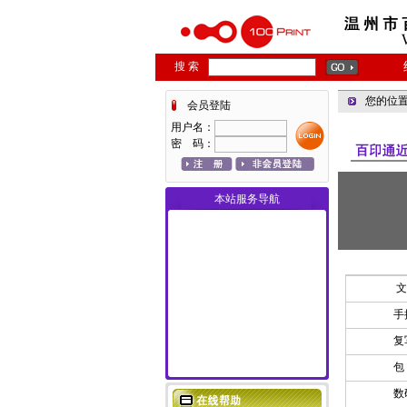
搜 索
您的位置
会员登陆
用户名：
密 码：
本站服务导航
文
手
复
数